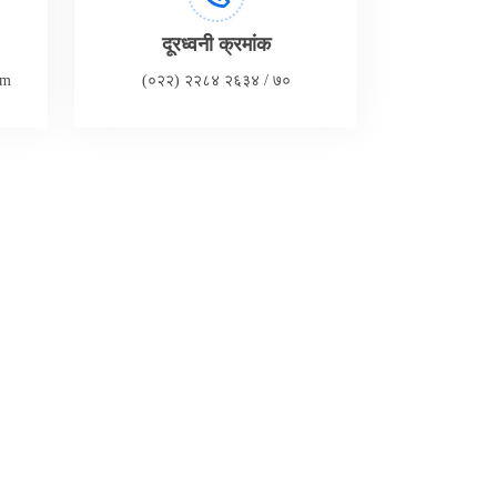
दूरध्वनी क्रमांक
om
(०२२) २२८४ २६३४ / ७०