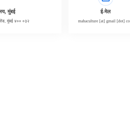
य, मुंबई
ई-मेल
ी रोड, मुंबई ४०० ०३२
mahaculture [at] gmail [dot] c