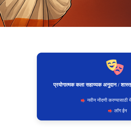
प्रयोगात्मक कला सहाय्यक अनुदान / शास्त्
नवीन नोंदणी करण्यासाठी य
लॉग ईन