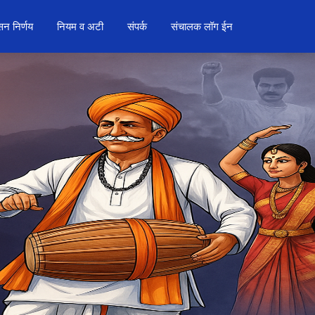
न निर्णय
नियम व अटी
संपर्क
संचालक लॉग ईन