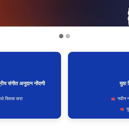
रीय संगीत अनुदान नोंदणी
युवा 
ेथे क्लिक करा
नवीन न
य