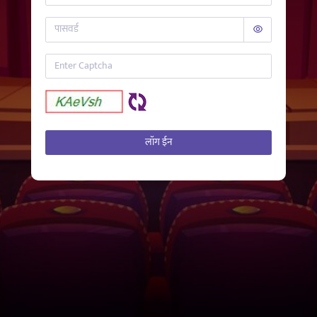
लॉग ईन